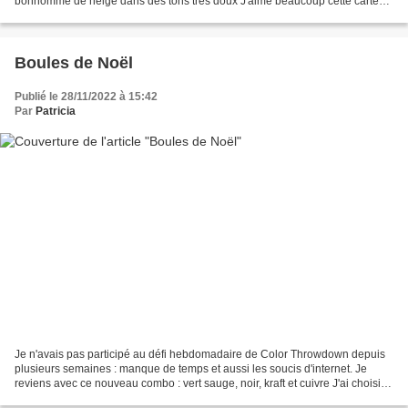
bonhomme de neige dans des tons très doux J'aime beaucoup cette carte
simple et délicate Merci à vous B...
Boules de Noël
Publié le 28/11/2022 à 15:42
Par
Patricia
Je n'avais pas participé au défi hebdomadaire de Color Throwdown depuis
plusieurs semaines : manque de temps et aussi les soucis d'internet. Je
reviens avec ce nouveau combo : vert sauge, noir, kraft et cuivre J'ai choisi
ces boules de Noël finement ciselées...