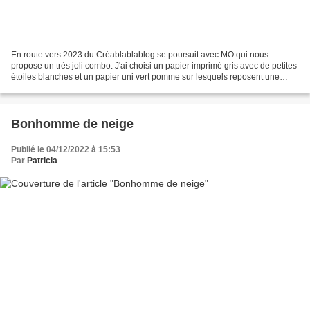
En route vers 2023 du Créablablablog se poursuit avec MO qui nous
propose un très joli combo. J'ai choisi un papier imprimé gris avec de petites
étoiles blanches et un papier uni vert pomme sur lesquels reposent une
branche de sapin agrémenté d'une étoile...
Bonhomme de neige
Publié le 04/12/2022 à 15:53
Par
Patricia