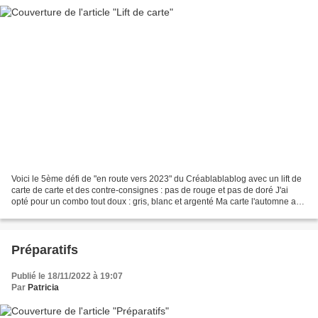
Voici le 5ème défi de "en route vers 2023" du Créablablablog avec un lift de
carte de carte et des contre-consignes : pas de rouge et pas de doré J'ai
opté pour un combo tout doux : gris, blanc et argenté Ma carte l'automne a
été retenue coup de coeur...
Préparatifs
Publié le 18/11/2022 à 19:07
Par
Patricia