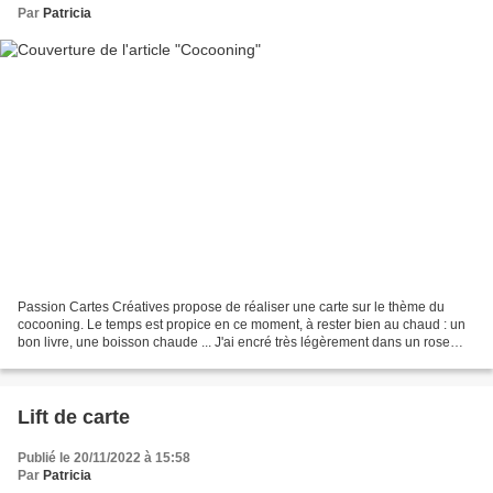
Par
Patricia
Passion Cartes Créatives propose de réaliser une carte sur le thème du
cocooning. Le temps est propice en ce moment, à rester bien au chaud : un
bon livre, une boisson chaude ... J'ai encré très légèrement dans un rose
pâle, trois carrés sur lesquels...
Lift de carte
Publié le 20/11/2022 à 15:58
Par
Patricia