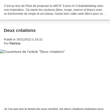
C'est au tour de Fibul de proposer le défi N° 9 pour le Créablablablog avec
une inspiration. J'ai repris les couleurs (bleu, rouge, marron et blanc) avec
un bonhomme de neige et cet oiseau J'aime bien cette carte Merci pour vos
visites, vos messages que...
Deux créations
Publié le 30/11/2022 à 19:32
Par
Patricia
Je n'ai pas pris le temps de vous montrer, les deux créations réalisées pour