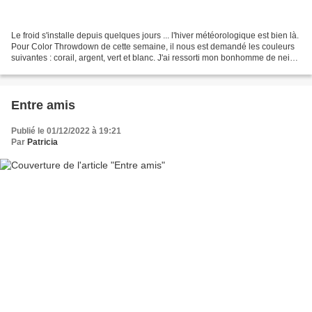
Le froid s'installe depuis quelques jours ... l'hiver météorologique est bien là.
Pour Color Throwdown de cette semaine, il nous est demandé les couleurs
suivantes : corail, argent, vert et blanc. J'ai ressorti mon bonhomme de neige
bien emmitouflé ;...
Entre amis
Publié le 01/12/2022 à 19:21
Par
Patricia