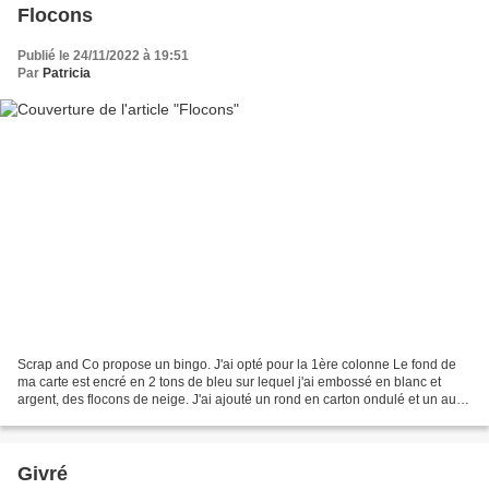
Flocons
Publié le 24/11/2022 à 19:51
Par
Patricia
Scrap and Co propose un bingo. J'ai opté pour la 1ère colonne Le fond de
ma carte est encré en 2 tons de bleu sur lequel j'ai embossé en blanc et
argent, des flocons de neige. J'ai ajouté un rond en carton ondulé et un autre
dans un papier imprimé marron....
Givré