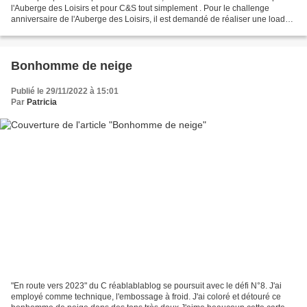
l'Auberge des Loisirs et pour C&S tout simplement . Pour le challenge
anniversaire de l'Auberge des Loisirs, il est demandé de réaliser une loaded
enveloppe sur le thème de notre...
Bonhomme de neige
Publié le 29/11/2022 à 15:01
Par
Patricia
"En route vers 2023" du C réablablablog se poursuit avec le défi N°8. J'ai
employé comme technique, l'embossage à froid. J'ai coloré et détouré ce