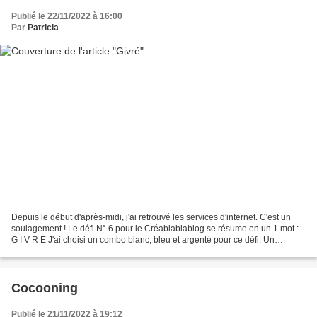
Publié le 22/11/2022 à 16:00
Par
Patricia
Depuis le début d'après-midi, j'ai retrouvé les services d'internet. C'est un
soulagement ! Le défi N° 6 pour le Créablablablog se résume en un 1 mot :
G I V R E J'ai choisi un combo blanc, bleu et argenté pour ce défi. Un
poinsettia blanc avec des bords...
Cocooning
Publié le 21/11/2022 à 19:12