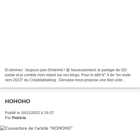
Et devinez : toujours pas d'internet ! 😪 heureusement, le partage de GO
existe et je comble mon retard sur vos blogs. Pour le défi N° 4 de "en route
vers 2023" du Créablablablog , Gervaise nous propose une bien jolie
technique. Cette technique est une...
HOHOHO
Publié le 16/11/2022 à 19:37
Par
Patricia