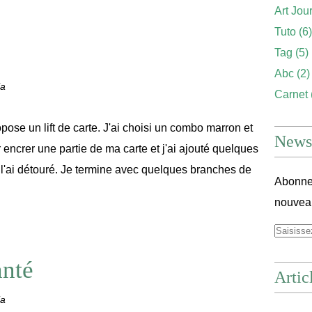
Art Jou
Tuto
(6)
Tag
(5)
Abc
(2)
ia
Carnet
ose un lift de carte. J'ai choisi un combo marron et
Newsl
encrer une partie de ma carte et j'ai ajouté quelques
je l'ai détouré. Je termine avec quelques branches de
Abonnez
nouveau
nté
Artic
ia