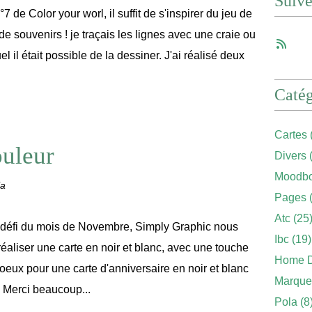
Suiv
°7 de Color your worl, il suffit de s'inspirer du jeu de
e souvenirs ! je traçais les lignes avec une craie ou
uel il était possible de la dessiner. J'ai réalisé deux
Catég
Cartes
ouleur
Divers
(
Moodbo
ia
Pages
(
Atc
(25
 défi du mois de Novembre, Simply Graphic nous
Ibc
(19)
 réaliser une carte en noir et blanc, avec une touche
Home 
voeux pour une carte d'anniversaire en noir et blanc
Marque
. Merci beaucoup...
Pola
(8