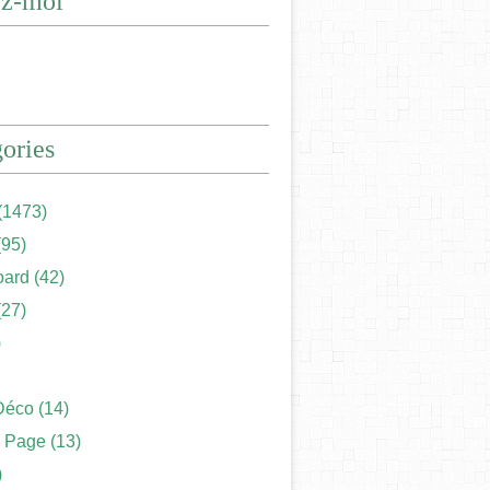
ez-moi
ories
(1473)
95)
ard
(42)
27)
)
Déco
(14)
 Page
(13)
)