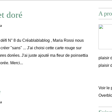
et doré
A pro
ia
 défi N° 8 du Créablablablog , Maria Rossi nous
 créer "sans" ... J'ai choisi cette carte rouge sur
res dorées. J'ai juste ajouté ma fleur de poinsettia
plaisir
orée. Merci...
plaisir d'
Voir le 
e
Overbl
ia