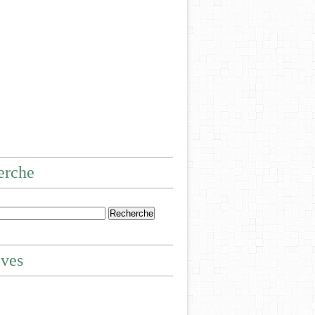
erche
ives