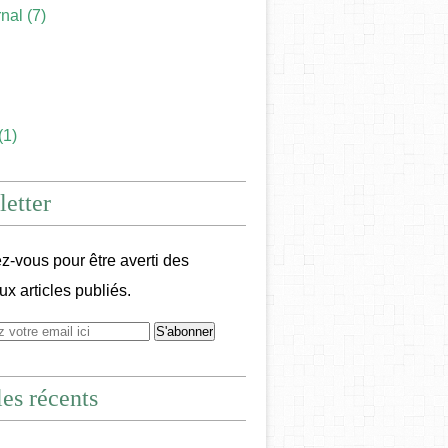
rnal
(7)
(1)
etter
-vous pour être averti des
x articles publiés.
les récents