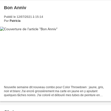
Bon Anniv
Publié le 12/07/2021 à 15:14
Par
Patricia
Nouvelle semaine dit nouveau combo pour Color Throwdown : jaune, gris,
noir et blanc J'ai encré grossièrement ma carte en jaune en y ajoutant
quelques tâches noires. J'ai coloré et détouré mes tubes de peinture en
jaune et gris. Une carte parfait par...