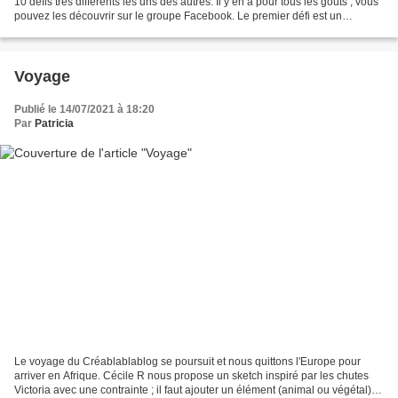
10 défis très différents les uns des autres. Il y en a pour tous les goûts ; vous
pouvez les découvrir sur le groupe Facebook. Le premier défi est un
moodboard ; il est possible...
Voyage
Publié le 14/07/2021 à 18:20
Par
Patricia
Le voyage du Créablablablog se poursuit et nous quittons l'Europe pour
arriver en Afrique. Cécile R nous propose un sketch inspiré par les chutes
Victoria avec une contrainte ; il faut ajouter un élément (animal ou végétal)