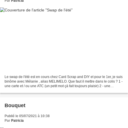
Par
Patricia
Le swap de l'été est en cours chez Card Scrap and DIY et pour le 1er, je suis
binôme avec Mélanie , alias MELIMELO. Que faut il mettre dans le colis ? 1 -
une carte et / ou une ATC (un petit mot çà fait toujours plaisir) 2 - une
création faite-main (un...
Bouquet
Publié le 05/07/2021 à 10:38
Par
Patricia