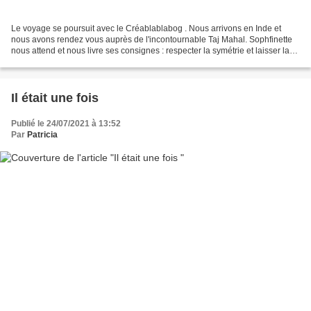
Le voyage se poursuit avec le Créablablabog . Nous arrivons en Inde et
nous avons rendez vous auprès de l'incontournable Taj Mahal. Sophfinette
nous attend et nous livre ses consignes : respecter la symétrie et laisser la
part belle au blanc J'ai été...
Il était une fois
Publié le 24/07/2021 à 13:52
Par
Patricia