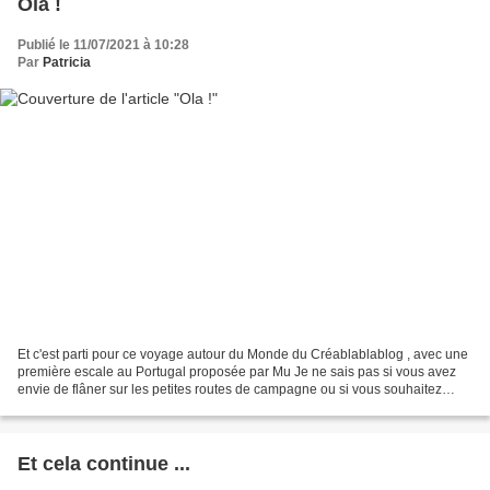
Ola !
Publié le 11/07/2021 à 10:28
Par
Patricia
Et c'est parti pour ce voyage autour du Monde du Créablablablog , avec une
première escale au Portugal proposée par Mu Je ne sais pas si vous avez
envie de flâner sur les petites routes de campagne ou si vous souhaitez
profiter du soleil portugais très...
Et cela continue ...