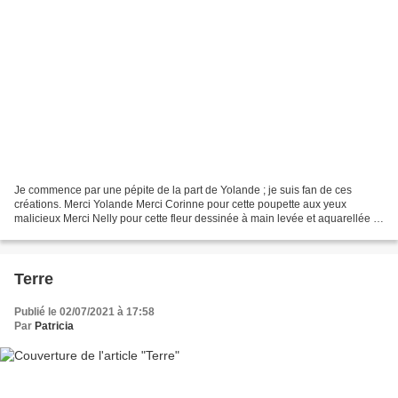
Je commence par une pépite de la part de Yolande ; je suis fan de ces
créations. Merci Yolande Merci Corinne pour cette poupette aux yeux
malicieux Merci Nelly pour cette fleur dessinée à main levée et aquarellée ;
je suis très touchée Merci Cécile pour...
Terre
Publié le 02/07/2021 à 17:58
Par
Patricia