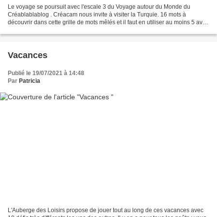
Le voyage se poursuit avec l'escale 3 du Voyage autour du Monde du
Créablablablog . Créacam nous invite à visiter la Turquie. 16 mots à
découvrir dans cette grille de mots mêlés et il faut en utiliser au moins 5 avec
une contrainte Etoile. J'en ai utilisé...
Vacances
Publié le 19/07/2021 à 14:48
Par
Patricia
L'Auberge des Loisirs propose de jouer tout au long de ces vacances avec