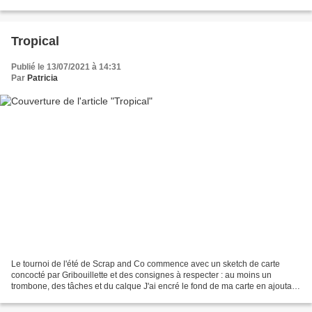
des forêts tropicales L'éléphant...
Tropical
Publié le 13/07/2021 à 14:31
Par
Patricia
Le tournoi de l'été de Scrap and Co commence avec un sketch de carte
concocté par Gribouillette et des consignes à respecter : au moins un
trombone, des tâches et du calque J'ai encré le fond de ma carte en ajoutant
quelques petites tâches bleues (elles...