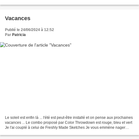
hexagones. J'aurai pu aussi mettre...
Vacances
Publié le 24/06/2024 à 12:52
Par
Patricia
Le soleil est enfin là ... l'été est peut-être installé et on pense aux prochaines
vacances ... Le combo proposé par Color Throwdown est rouge, bleu et vert
Je l'ai couplé à celui de Freshly Made Sketches Je vous emmène nager
avec les poissons dans une...