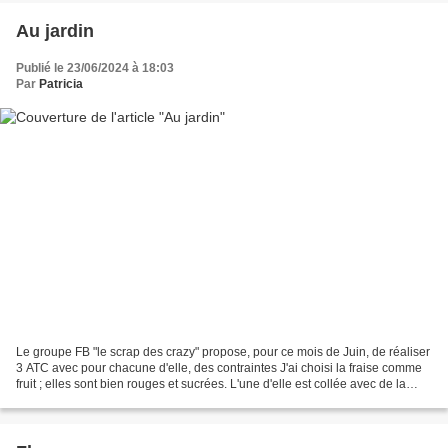
Au jardin
Publié le 23/06/2024 à 18:03
Par
Patricia
Le groupe FB "le scrap des crazy" propose, pour ce mois de Juin, de réaliser
3 ATC avec pour chacune d'elle, des contraintes J'ai choisi la fraise comme
fruit ; elles sont bien rouges et sucrées. L'une d'elle est collée avec de la
mousse 3D Pour la deuxième,...