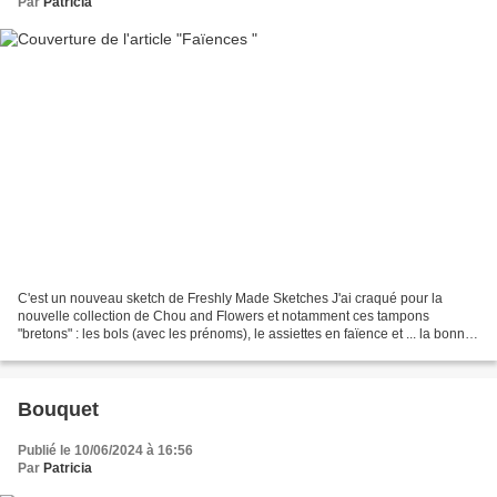
Par
Patricia
C'est un nouveau sketch de Freshly Made Sketches J'ai craqué pour la
nouvelle collection de Chou and Flowers et notamment ces tampons
"bretons" : les bols (avec les prénoms), le assiettes en faïence et ... la bonne
odeur des crêpes. C'est une douce nostalgie...
Bouquet
Publié le 10/06/2024 à 16:56
Par
Patricia