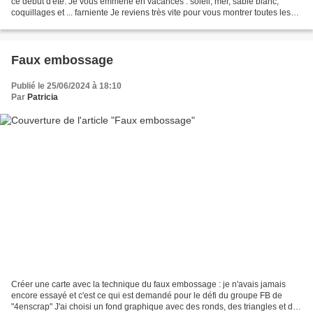
ce début d'été. Je vous emmène en vacances : soleil, mer, sable blanc,
coquillages et ... farniente Je reviens très vite pour vous montrer toutes les
merveilles que je reçois...
Faux embossage
Publié le 25/06/2024 à 18:10
Par
Patricia
Créer une carte avec la technique du faux embossage : je n'avais jamais
encore essayé et c'est ce qui est demandé pour le défi du groupe FB de
"4enscrap" J'ai choisi un fond graphique avec des ronds, des triangles et des