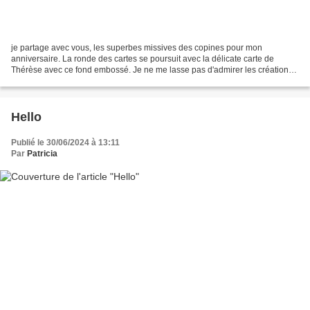
je partage avec vous, les superbes missives des copines pour mon
anniversaire. La ronde des cartes se poursuit avec la délicate carte de
Thérèse avec ce fond embossé. Je ne me lasse pas d'admirer les créations
d'Aurélie ( Blogorel ) sur son blog et sa...
Hello
Publié le 30/06/2024 à 13:11
Par
Patricia