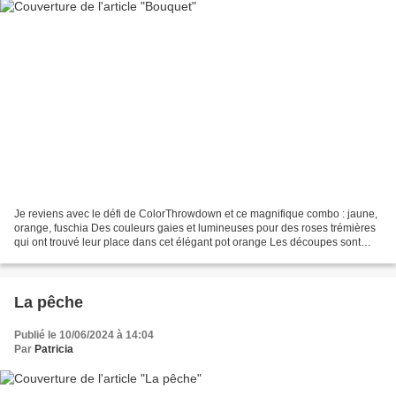
Je reviens avec le défi de ColorThrowdown et ce magnifique combo : jaune,
orange, fuschia Des couleurs gaies et lumineuses pour des roses trémières
qui ont trouvé leur place dans cet élégant pot orange Les découpes sont
faites dans des papiers encrés...
La pêche
Publié le 10/06/2024 à 14:04
Par
Patricia