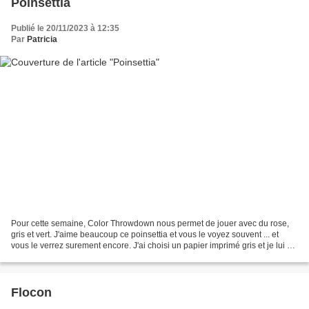
Poinsettia
Publié le 20/11/2023 à 12:35
Par
Patricia
Pour cette semaine, Color Throwdown nous permet de jouer avec du rose,
gris et vert. J'aime beaucoup ce poinsettia et vous le voyez souvent ... et
vous le verrez surement encore. J'ai choisi un papier imprimé gris et je lui ai
ajouté une bordure rose...
Flocon