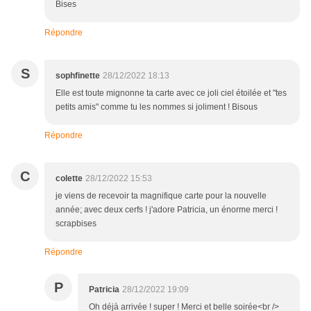
Bises
Répondre
S
sophfinette
28/12/2022 18:13
Elle est toute mignonne ta carte avec ce joli ciel étoilée et "tes
petits amis" comme tu les nommes si joliment ! Bisous
Répondre
C
colette
28/12/2022 15:53
je viens de recevoir ta magnifique carte pour la nouvelle
année; avec deux cerfs ! j'adore Patricia, un énorme merci !
scrapbises
Répondre
P
Patricia
28/12/2022 19:09
Oh déjà arrivée ! super ! Merci et belle soirée<br />