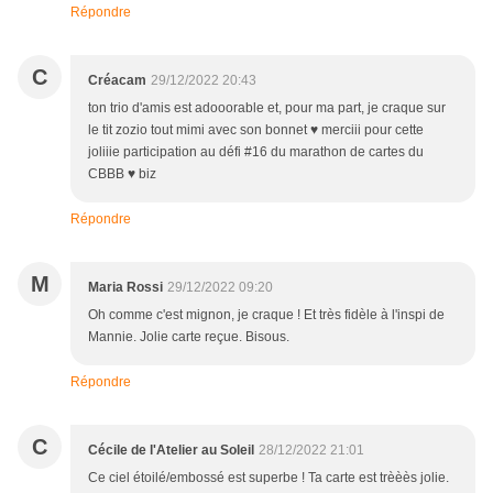
Répondre
C
Créacam
29/12/2022 20:43
ton trio d'amis est adooorable et, pour ma part, je craque sur
le tit zozio tout mimi avec son bonnet ♥ merciii pour cette
joliiie participation au défi #16 du marathon de cartes du
CBBB ♥ biz
Répondre
M
Maria Rossi
29/12/2022 09:20
Oh comme c'est mignon, je craque ! Et très fidèle à l'inspi de
Mannie. Jolie carte reçue. Bisous.
Répondre
C
Cécile de l'Atelier au Soleil
28/12/2022 21:01
Ce ciel étoilé/embossé est superbe ! Ta carte est trèèès jolie.