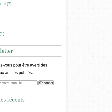
rnal
(7)
(1)
etter
-vous pour être averti des
x articles publiés.
les récents