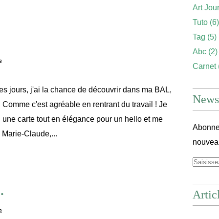
Art Jou
Tuto
(6)
Tag
(5)
Abc
(2)
a
Carnet
s jours, j'ai la chance de découvrir dans ma BAL,
Newsl
 Comme c'est agréable en rentrant du travail ! Je
 une carte tout en élégance pour un hello et me
Abonnez
 Marie-Claude,...
nouveau
.
Artic
a