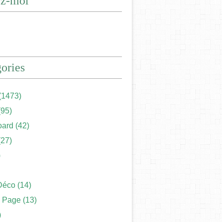
ez-moi
ories
(1473)
95)
ard
(42)
27)
)
Déco
(14)
 Page
(13)
)