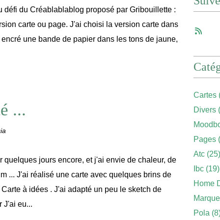
Suiv
 défi du Créablablablog proposé par Gribouillette :
sion carte ou page. J'ai choisi la version carte dans
ai encré une bande de papier dans les tons de jaune,
Catég
Cartes
é ...
Divers
(
Moodbo
ia
Pages
(
Atc
(25
ur quelques jours encore, et j'ai envie de chaleur, de
Ibc
(19)
m ... J'ai réalisé une carte avec quelques brins de
Home 
Carte à idées . J'ai adapté un peu le sketch de
Marque
J'ai eu...
Pola
(8