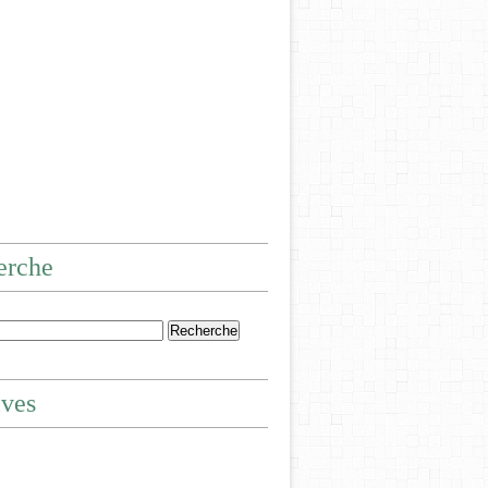
erche
ives