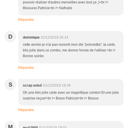
pouvoir réaliser d'autres merveilles avec tout ça ;)<br />
Bisouxxx Patricia<br /> Nathalie
Répondre
D
dominique
01/12/2019 20:14
cette année je n'ai pas ressorti mon die "poinsettia", ta carte,
très jolie dans ce combo, me donne l'envie de l'utiliser.<br />
Bonne soirée
Répondre
S
scrap anisé
01/12/2019 19:29
Oh une très jolie carte avec un magnifique combo! Et une jolie
surprise reçue!<br /> Bravo Patricia!<br /> Bisous
Répondre
M
mu42800
01/12/2019 19:02