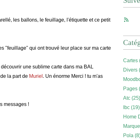
Suiv
lé, les ballons, le feuillage, l'étiquette et ce petit
Catég
s "feuillage" qui ont trouvé leur place sur ma carte
Cartes
de découvrir une sublime carte dans ma BAL
Divers
(
de la part de
Muriel
. Un énorme Merci ! tu m'as
Moodbo
Pages
(
Atc
(25
vos messages !
Ibc
(19)
Home 
Marque
Pola
(8