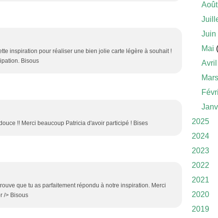
Août
Juill
Juin
Mai
(
tte inspiration pour réaliser une bien jolie carte légère à souhait !
cipation. Bisous
Avril
Mar
Févr
Janv
2025
 douce !! Merci beaucoup Patricia d'avoir participé ! Bises
2024
2023
2022
2021
 trouve que tu as parfaitement répondu à notre inspiration. Merci
2020
r /> Bisous
2019