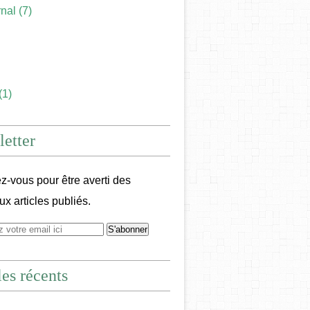
rnal
(7)
(1)
etter
-vous pour être averti des
x articles publiés.
les récents