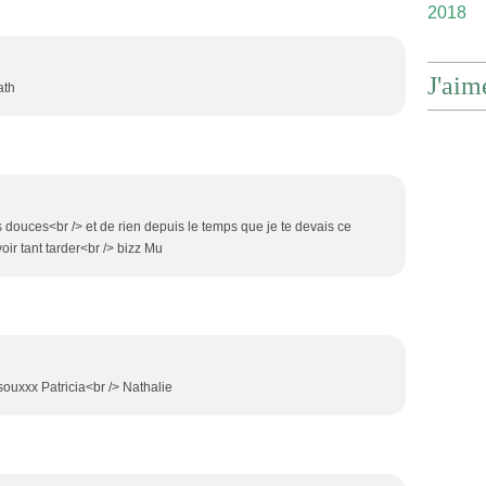
2018
J'aim
ath
s douces<br /> et de rien depuis le temps que je te devais ce
voir tant tarder<br /> bizz Mu
Bisouxxx Patricia<br /> Nathalie