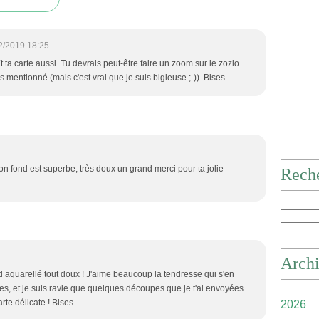
2/2019 18:25
t ta carte aussi. Tu devrais peut-être faire un zoom sur le zozio
s mentionné (mais c'est vrai que je suis bigleuse ;-)). Bises.
 ton fond est superbe, très doux un grand merci pour ta jolie
Rech
Arch
d aquarellé tout doux ! J'aime beaucoup la tendresse qui s'en
, et je suis ravie que quelques découpes que je t'ai envoyées
arte délicate ! Bises
2026