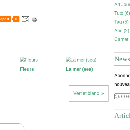
Art Jou
Tuto
(6)
epost
0
Tag
(5)
Abc
(2)
Carnet
Newsl
Fleurs
La mer (sea)
Abonnez
nouveau
Vert et blanc
Artic