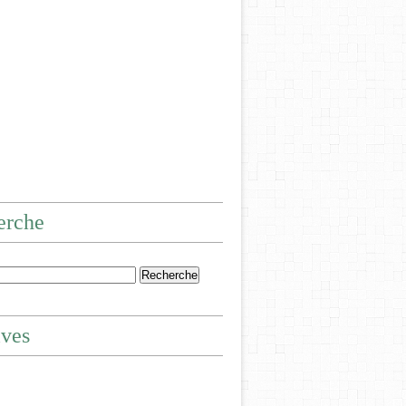
erche
ives