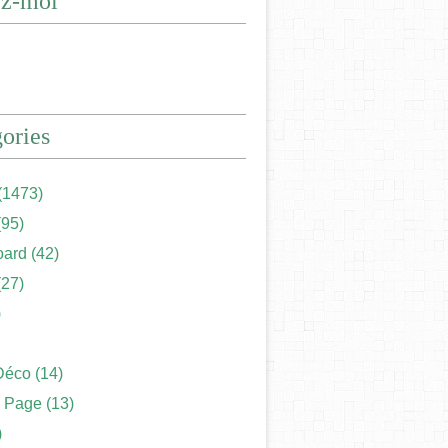
ez-moi
ories
(1473)
95)
ard
(42)
27)
)
Déco
(14)
 Page
(13)
)