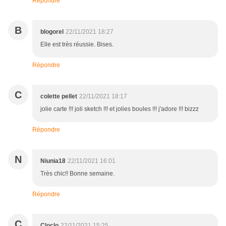
Répondre
B
blogorel
22/11/2021 18:27
Elle est très réussie. Bises.
Répondre
C
colette pellet
22/11/2021 18:17
jolie carte !!! joli sketch !!! et jolies boules !!! j'adore !!! bizzz
Répondre
N
Niunia18
22/11/2021 16:01
Très chic!! Bonne semaine.
Répondre
C
Cloclo
22/11/2021 15:25