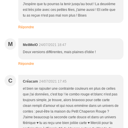
J'espère que tu pourras la tenir jusqu'au bout ! La deuxième
est très jolie avec ces petites fées, j'aime aussi ! Et celle que
tu as reçue n'est pas mal non plus ! Bises
Répondre
M
MeliMelO
24/07/2021 18:47
Deux versions différentes, mais plaines d'idée !
Répondre
C
Créacam
24/07/2021 17:45
et bien se rajouter une contrainte couleurs en plus de celles
que j'ai données, c'est top ! le combo rouge et blanc n'est pas
toujours simple, je trouve, alors bravooo pour cette carte
clean rempli d'amour et qui nous emmène dans un univers de
contes : peut-être la maison du Petit Chaperon Rouge ?
J'aime beaucoup la seconde carte douce et dans un univers
féérique ♥ tu as reçu une bien joliiie carte ♥ Merciii pour ta