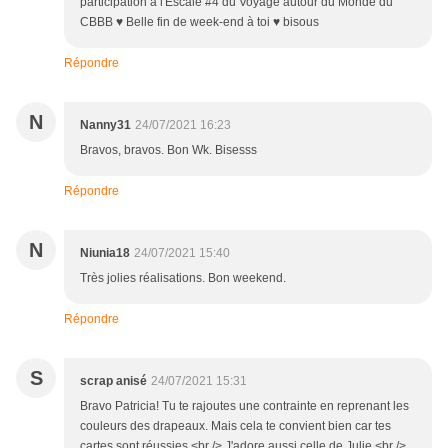
participation à l'Escale #4 du Voyage autour du Monde du
CBBB ♥ Belle fin de week-end à toi ♥ bisous
Répondre
N
Nanny31
24/07/2021 16:23
Bravos, bravos. Bon Wk. Bisesss
Répondre
N
Niunia18
24/07/2021 15:40
Très jolies réalisations. Bon weekend.
Répondre
S
scrap anisé
24/07/2021 15:31
Bravo Patricia! Tu te rajoutes une contrainte en reprenant les
couleurs des drapeaux. Mais cela te convient bien car tes
cartes sont réussies.<br /> J'adore aussi celle de Julie.<br />