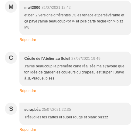
M
mu42800
31/07/2021 12:42
et ben 2 versions différentes , tu es tenace et persévérante et
ça paye j'aime beaucoup<br /> et jolie carte reçue<br /> bizz
Mu
Répondre
C
Cécile de l'Atelier au Soleil
27/07/2021 19:49
J'aime beaucoup la première carte réalisée mais j'avoue que
ton idée de garder les couleurs du drapeau est super ! Bravo
à JBPrague. bises
Répondre
S
scrapbéa
25/07/2021 22:35
Très jolies tes cartes et super rouge et blanc bizzzz
Répondre