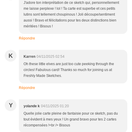
J'adore ton interprétation de ce sketch qui, personnellement
me laisse perplexe ! lol ! Ta carte est superbe et ces petits
lutins sont tellement choupinous ! Joli découpe/sentiment
aussi ! Bravo et félicitations pour tes deux distinctions bien
méritées ! Bisous !
Répondre
K
Karren
04/11/2025 02:54
Oh these little elves are just too cute peeking through the
circles! Fabulous card! Thanks so much for joining us at
Freshly Made Sketches.
Répondre
Y
yolande k
04/11/2025 01:20
Quelle jolie carte pleine de fantaisie pour ce sketch, pas du
tout évident à mes yeux ! Un grand bravo pour tes 2 cartes
récompensées !<br /> Bisous