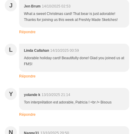
J
Jen Brum
14/10/2025 02:53
What a sweet Christmas card! That bear is just adorable!
Thanks for joining us this week at Freshly Made Sketches!
Répondre
L
Linda Callahan
14/10/2025 00:59
Adorable holiday card! Beautifully done! Glad you joined us at
FMS!
Répondre
Y
yolande k
13/10/2025 21:14
Ton interprétation est adorable, Patricia ! <br /> Bisous
Répondre
N
Nanny31
13/10/2025 20:50