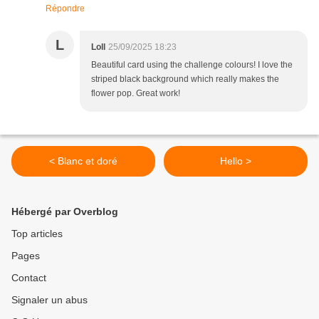
Répondre
L
Loll
25/09/2025 18:23
Beautiful card using the challenge colours! I love the
striped black background which really makes the
flower pop. Great work!
< Blanc et doré
Hello >
Hébergé par Overblog
Top articles
Pages
Contact
Signaler un abus