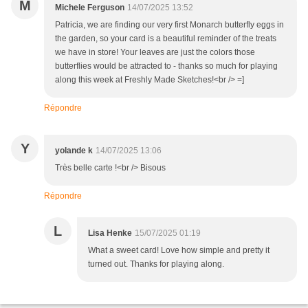
M
Michele Ferguson
14/07/2025 13:52
Patricia, we are finding our very first Monarch butterfly eggs in
the garden, so your card is a beautiful reminder of the treats
we have in store! Your leaves are just the colors those
butterflies would be attracted to - thanks so much for playing
along this week at Freshly Made Sketches!<br /> =]
Répondre
Y
yolande k
14/07/2025 13:06
Très belle carte !<br /> Bisous
Répondre
L
Lisa Henke
15/07/2025 01:19
What a sweet card! Love how simple and pretty it
turned out. Thanks for playing along.