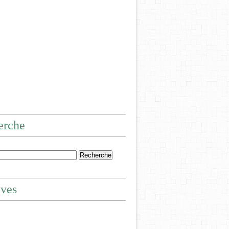
erche
ives