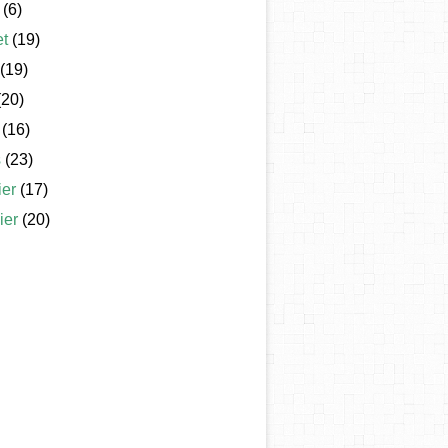
(6)
et
(19)
(19)
20)
(16)
s
(23)
ier
(17)
ier
(20)