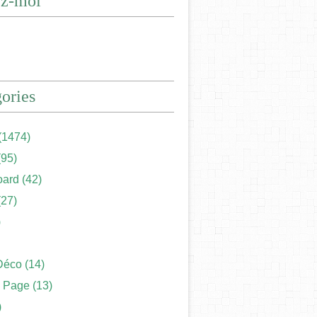
ez-moi
ories
(1474)
95)
ard
(42)
27)
)
Déco
(14)
 Page
(13)
)