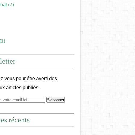
rnal
(7)
(1)
etter
-vous pour être averti des
x articles publiés.
les récents