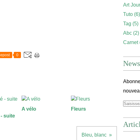
Art Jou
Tuto
(6)
Tag
(5)
Abc
(2)
Carnet
epost
0
Newsl
Abonnez
nouveau
A vélo
Fleurs
- suite
Artic
Bleu, blanc