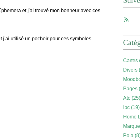
Suiv
s Ephemera et j'ai trouvé mon bonheur avec ces
t j'ai utilisé un pochoir pour ces symboles
Catég
Cartes
Divers
(
Moodbo
Pages
(
Atc
(25
Ibc
(19)
Home 
Marque
Pola
(8