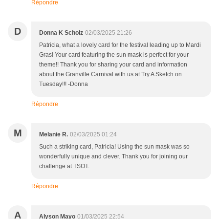
Répondre
D
Donna K Scholz
02/03/2025 21:26
Patricia, what a lovely card for the festival leading up to Mardi
Gras! Your card featuring the sun mask is perfect for your
theme!! Thank you for sharing your card and information
about the Granville Carnival with us at Try A Sketch on
Tuesday!!! -Donna
Répondre
M
Melanie R.
02/03/2025 01:24
Such a striking card, Patricia! Using the sun mask was so
wonderfully unique and clever. Thank you for joining our
challenge at TSOT.
Répondre
A
Alyson Mayo
01/03/2025 22:54