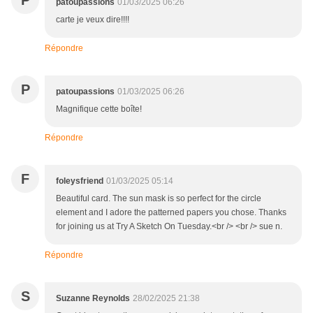
P
patoupassions
01/03/2025 06:26
carte je veux dire!!!!
Répondre
P
patoupassions
01/03/2025 06:26
Magnifique cette boîte!
Répondre
F
foleysfriend
01/03/2025 05:14
Beautiful card. The sun mask is so perfect for the circle
element and I adore the patterned papers you chose. Thanks
for joining us at Try A Sketch On Tuesday.<br /> <br /> sue n.
Répondre
S
Suzanne Reynolds
28/02/2025 21:38