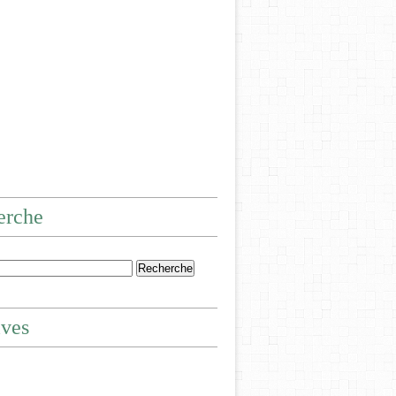
erche
ives