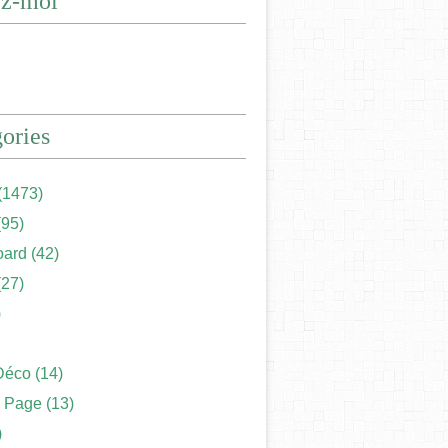
ez-moi
ories
(1473)
95)
ard
(42)
27)
)
Déco
(14)
 Page
(13)
)