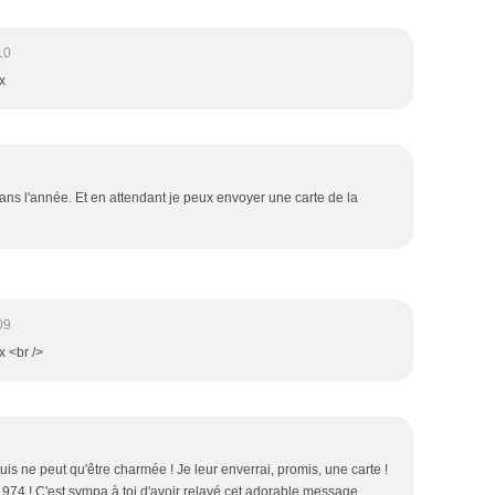
10
x
dans l'année. Et en attendant je peux envoyer une carte de la
09
 <br />
suis ne peut qu'être charmée ! Je leur enverrai, promis, une carte !
! 974 ! C'est sympa à toi d'avoir relayé cet adorable message.