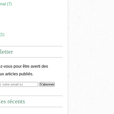
rnal
(7)
(1)
etter
-vous pour être averti des
x articles publiés.
les récents