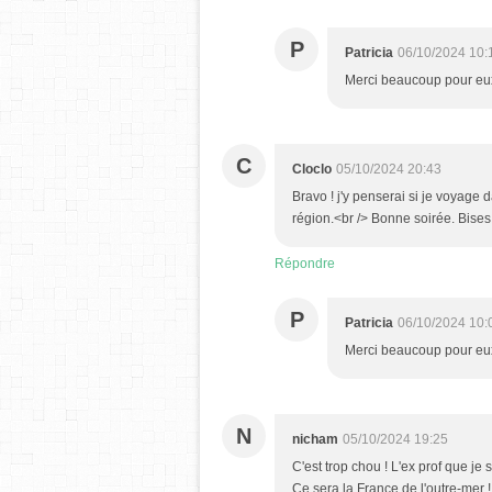
P
Patricia
06/10/2024 10:
Merci beaucoup pour eu
C
Cloclo
05/10/2024 20:43
Bravo ! j'y penserai si je voyage 
région.<br /> Bonne soirée. Bises
Répondre
P
Patricia
06/10/2024 10:
Merci beaucoup pour eux
N
nicham
05/10/2024 19:25
C'est trop chou ! L'ex prof que je 
Ce sera la France de l'outre-mer 