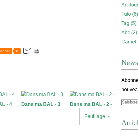
Art Jou
Tuto
(6)
Tag
(5)
Abc
(2)
Carnet
epost
0
Newsl
Abonnez
nouveau
L - 4
Dans ma BAL - 3
Dans ma BAL - 2 -
Feuillage
Artic