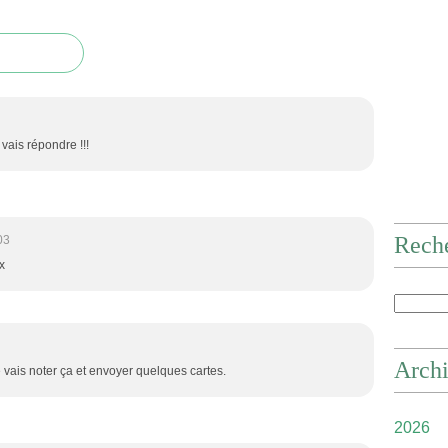
vais répondre !!!
Rech
03
x
Arch
Je vais noter ça et envoyer quelques cartes.
2026