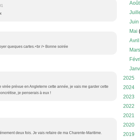
Août
01
Juill
x
Juin
Mai
(
Avril
voyer queques cartes.<br /> Bonne soirée
Mar
Févr
Janv
2025
e virée prévue en Angleterre cette année, je vais me garder cette
2024
oncrétise, je penserais à eux !
2023
2022
2021
2020
événement deux fois. Je vais refaire de ma Charente-Maritime.
2019