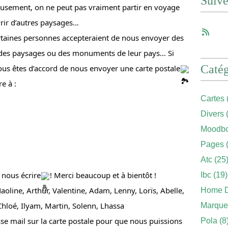
Suiv
usement, on ne peut pas vraiment partir en voyage 
rir d’autres paysages…
certaines personnes accepteraient de nous envoyer des 
 des paysages ou des monuments de leur pays… Si 
Catég
ous êtes d’accord de nous envoyer une carte postale
e à :
Cartes
Divers
(
Moodbo
Pages
(
Atc
(25
 nous écrire
! Merci beaucoup et à bientôt !
Ibc
(19)
line, Arthur, Valentine, Adam, Lenny, Lorïs, Abelle, 
Home 
 Chloé, Ilyam, Martin, Solenn, Lhassa
Marque
se mail sur la carte postale pour que nous puissions 
Pola
(8