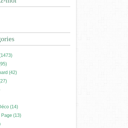
ez-moi
ories
(1473)
95)
ard
(42)
27)
)
Déco
(14)
 Page
(13)
)