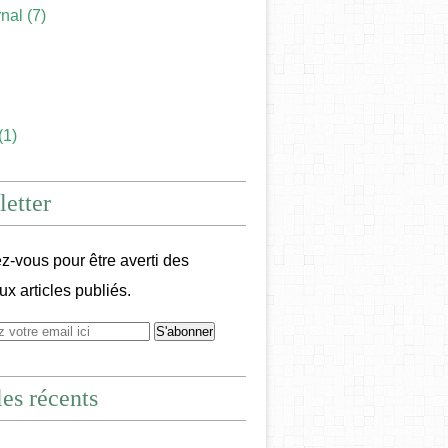
rnal
(7)
(1)
etter
-vous pour être averti des
x articles publiés.
les récents