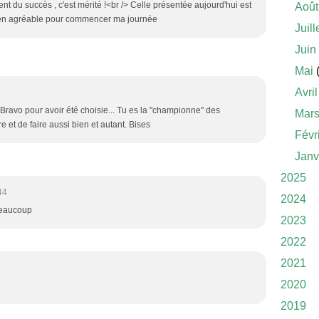
nt du succès , c'est mérité !<br /> Celle présentée aujourd'hui est
Août
t bien agréable pour commencer ma journée
Juill
Juin
Mai
(
Avril
 ! Bravo pour avoir été choisie... Tu es la "championne" des
Mar
e et de faire aussi bien et autant. Bises
Févr
Janv
2025
44
2024
beaucoup
2023
2022
2021
2020
2019