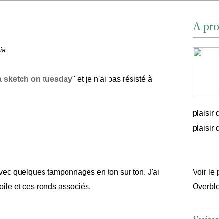
A pro
ia
 a sketch on tuesday
" et je n'ai pas résisté à
plaisir
plaisir d'
avec quelques tamponnages en ton sur ton. J'ai
Voir le 
oile et ces ronds associés.
Overbl