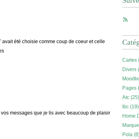
Suiv
Catég
s" avait été choisie comme coup de coeur et celle
es
Cartes
Divers
(
Moodbo
Pages
(
Atc
(25
Ibc
(19)
t vos messages que je lis avec beaucoup de plaisir
Home 
Marque
Pola
(8