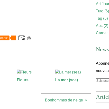
Art Jou
Tuto
(6)
Tag
(5)
Abc
(2)
Carnet
epost
0
Newsl
Abonnez
nouveau
Fleurs
La mer (sea)
Artic
Bonhommes de neige