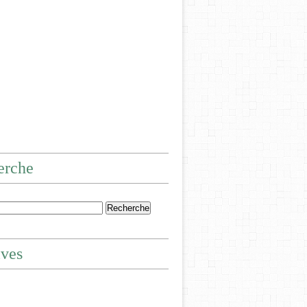
erche
ives