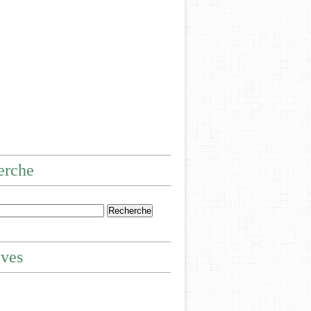
erche
ives