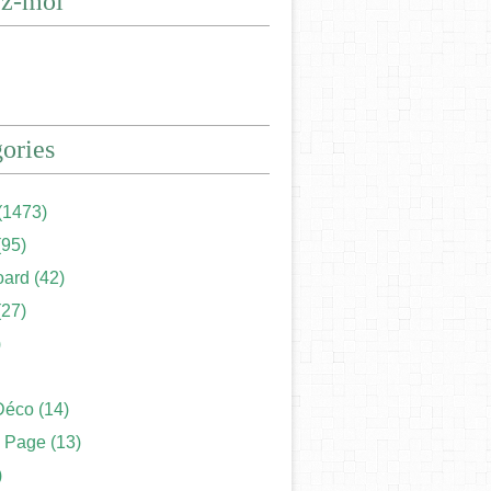
ez-moi
ories
(1473)
95)
ard
(42)
27)
)
Déco
(14)
 Page
(13)
)