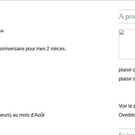
A pro
ia
anniversaire pour mes 2 nièces.
plaisir
plaisir d'
Voir le 
coeurs) au mois d'Août
Overbl