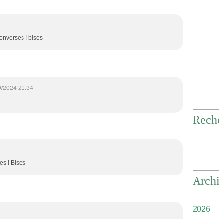
 converses ! bises
9/2024 21:34
Rech
es ! Bises
Arch
2026