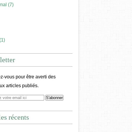
rnal
(7)
(1)
etter
-vous pour être averti des
x articles publiés.
les récents