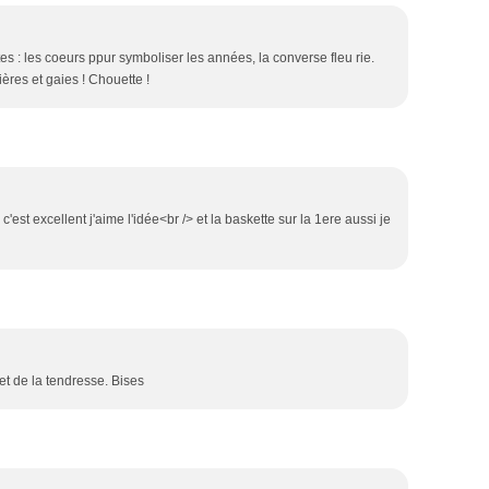
tes : les coeurs ppur symboliser les années, la converse fleu rie.
ères et gaies ! Chouette !
c'est excellent j'aime l'idée<br /> et la baskette sur la 1ere aussi je
et de la tendresse. Bises