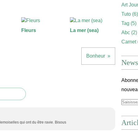
Art Jou
Tuto
(6)
Tag
(5)
Fleurs
La mer (sea)
Abc
(2)
Carnet
Bonheur
Newsl
Abonnez
nouveau
Artic
demoiselles qui ont du être ravie. Bisous