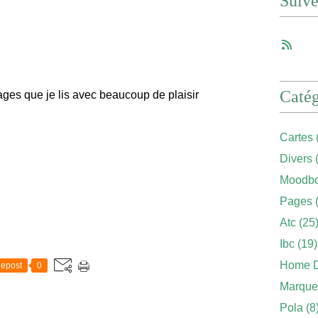
Suiv
Catég
ages que je lis avec beaucoup de plaisir
Cartes
Divers
(
Moodbo
Pages
(
Atc
(25
Ibc
(19)
Home 
epost
0
Marque
Pola
(8