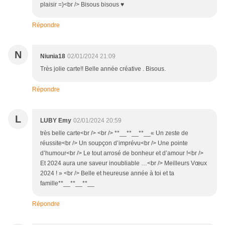
plaisir =)<br /> Bisous bisous ♥
Répondre
N
Niunia18
02/01/2024 21:09
Très jolie carte!! Belle année créative . Bisous.
Répondre
L
LUBY Emy
02/01/2024 20:59
très belle carte<br /> <br /> **__**__**__« Un zeste de
réussite<br /> Un soupçon d’imprévu<br /> Une pointe
d’humour<br /> Le tout arrosé de bonheur et d’amour !<br />
Et 2024 aura une saveur inoubliable …<br /> Meilleurs Vœux
2024 ! » <br /> Belle et heureuse année à toi et ta
famille**__**__**__
Répondre