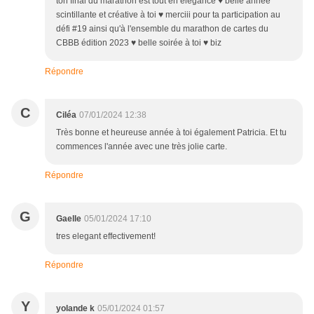
ton final du marathon est tout en élégance ♥ belle année
scintillante et créative à toi ♥ merciii pour ta participation au
défi #19 ainsi qu'à l'ensemble du marathon de cartes du
CBBB édition 2023 ♥ belle soirée à toi ♥ biz
Répondre
C
Ciléa
07/01/2024 12:38
Très bonne et heureuse année à toi également Patricia. Et tu
commences l'année avec une très jolie carte.
Répondre
G
Gaelle
05/01/2024 17:10
tres elegant effectivement!
Répondre
Y
yolande k
05/01/2024 01:57