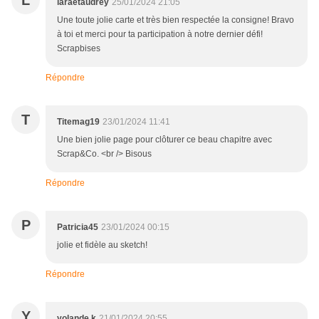
L
laraetaudrey
25/01/2024 21:05
Une toute jolie carte et très bien respectée la consigne! Bravo
à toi et merci pour ta participation à notre dernier défi!
Scrapbises
Répondre
T
Titemag19
23/01/2024 11:41
Une bien jolie page pour clôturer ce beau chapitre avec
Scrap&Co. <br /> Bisous
Répondre
P
Patricia45
23/01/2024 00:15
jolie et fidèle au sketch!
Répondre
Y
yolande k
21/01/2024 20:55