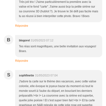
Très joli trio ! J'aime particulièrement la première avec la
valise et le fond "carte". J'aime aussi bcp la petite sirène sur
sa couronne 3D (hublot ?). Je trouve le 3è défi pas facile mais
tu as réussi à bien interpréter cette photo. Bravo ! Bises
Répondre
B
blogorel
31/05/2023 07:12
Tes réas sont magnifiques, une belle invitation aux voyages!
Bises.
Répondre
S
sophfinette
31/05/2023 07:04
J'adore ta carte sur le thème des vacances, avec cette valise
colorée, elle évoque le joyeux bazar du moment où tout le
monde sourit à l'aube du départ, en bouclant les derniers
préparatifs !<br /> La couronne avec la sirène est superbe,
quelle jolie poésie ! Et c'est super bien fait !<br /> Et ta carte
graphique en N&B relevée de cette jolie rose est superbe,