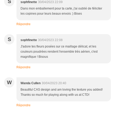
S
sophfinette
30/04/2023 22:09
Dans mon emballement pour ta carte, j'ai oublié de féliciter
les copines pour leurs beaux envois :) Bises
Répondre
S
sophfinette
30/04/2023 22:08
J'adore tes fleurs posées sur ce maillage délicat, et les
couleurs poudrées rendent l'ensemble très aérien, c'est
magnifique ! Bisous
Répondre
W
Wanda Cullen
30/04/2023 20:40
Beautiful CAS design and am loving the texture you added!
Thanks so much for playing along with us at CTD!
Répondre