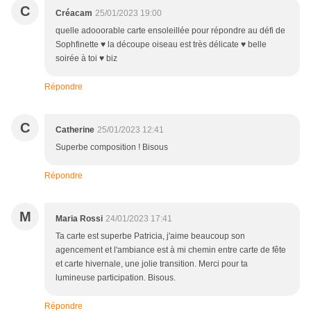
C
Créacam
25/01/2023 19:00
quelle adooorable carte ensoleillée pour répondre au défi de
Sophfinette ♥ la découpe oiseau est très délicate ♥ belle
soirée à toi ♥ biz
Répondre
C
Catherine
25/01/2023 12:41
Superbe composition ! Bisous
Répondre
M
Maria Rossi
24/01/2023 17:41
Ta carte est superbe Patricia, j'aime beaucoup son
agencement et l'ambiance est à mi chemin entre carte de fête
et carte hivernale, une jolie transition. Merci pour ta
lumineuse participation. Bisous.
Répondre