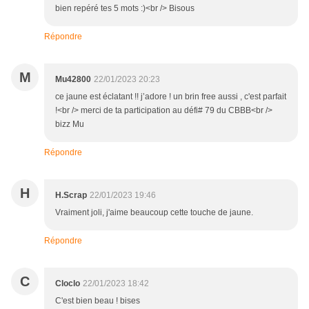
bien repéré tes 5 mots :)<br /> Bisous
Répondre
M
Mu42800
22/01/2023 20:23
ce jaune est éclatant !! j’adore ! un brin free aussi , c'est parfait
!<br /> merci de ta participation au défi# 79 du CBBB<br />
bizz Mu
Répondre
H
H.Scrap
22/01/2023 19:46
Vraiment joli, j'aime beaucoup cette touche de jaune.
Répondre
C
Cloclo
22/01/2023 18:42
C'est bien beau ! bises