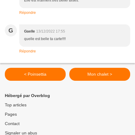
Elle est vraiment très belle! Bises.
Répondre
G
Gaelle
13/12/2022 17:55
quelle est belle ta carte!!!!
Répondre
< Poinsettia
Mon chalet >
Hébergé par Overblog
Top articles
Pages
Contact
Signaler un abus