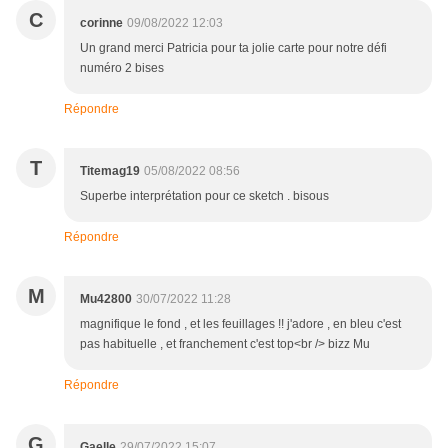
C
corinne
09/08/2022 12:03
Un grand merci Patricia pour ta jolie carte pour notre défi
numéro 2 bises
Répondre
T
Titemag19
05/08/2022 08:56
Superbe interprétation pour ce sketch . bisous
Répondre
M
Mu42800
30/07/2022 11:28
magnifique le fond , et les feuillages !! j'adore , en bleu c'est
pas habituelle , et franchement c'est top<br /> bizz Mu
Répondre
G
Gaelle
29/07/2022 15:07