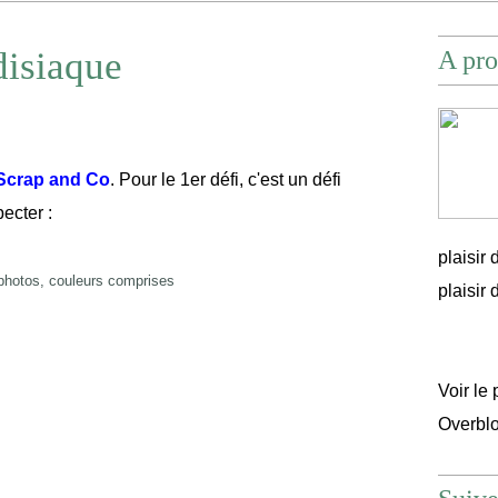
disiaque
A pro
crap and Co
. Pour le 1er défi, c'est un défi
ecter :
plaisir
 photos, couleurs comprises
plaisir d'
Voir le 
Overbl