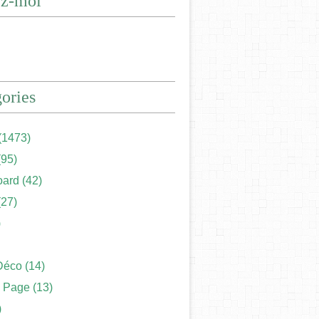
ez-moi
ories
(1473)
95)
ard
(42)
27)
)
Déco
(14)
 Page
(13)
)