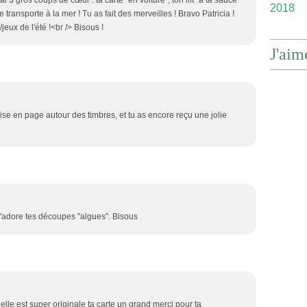
ai 3 gros coups de cœur : ta carte "en voiture", ton lift "à ta sauce"
2018
e transporte à la mer ! Tu as fait des merveilles ! Bravo Patricia !
jeux de l'été !<br /> Bisous !
J'aim
ise en page autour des timbres, et tu as encore reçu une jolie
 J'adore tes découpes "algues". Bisous
 elle est super originale ta carte un grand merci pour ta