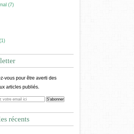
rnal
(7)
(1)
etter
-vous pour être averti des
x articles publiés.
les récents