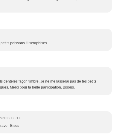
s petits poissons !!! scrapbises
ds dentelés façon timbre. Je ne me lasserai pas de tes petits
gues. Merci pour ta belle participation. Bisous.
7/2022 08:11
Bravo ! Bises