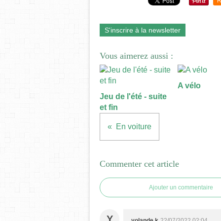
R
S'inscrire à la newsletter
Vous aimerez aussi :
A vélo
Jeu de l'été - suite
et fin
En voiture
Commenter cet article
Ajouter un commentaire
Y
yolande k
22/07/2022 02:04