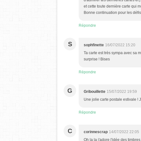
d'admirer tes dernières cartes et j'
et cette toute dernière carte qui m
Bonne continuation pour les défis/
Répondre
S
sophfinette
16/07/2022 15:20
Ta carte est très sympa avec sa m
surprise ! Bises
Répondre
G
Gribouillette
15/07/2022 19:59
Une jolie carte postale estivale !
Répondre
C
corinnescrap
14/07/2022 22:05
Oh la la j'adore l'idée des timbres