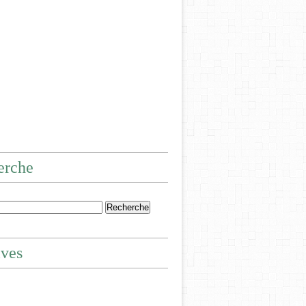
erche
ives