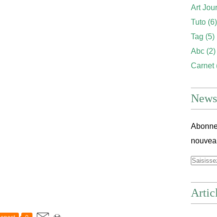
Art Jou
Tuto
(6)
Tag
(5)
Abc
(2)
Carnet
Newsl
Abonnez
nouveau
Artic