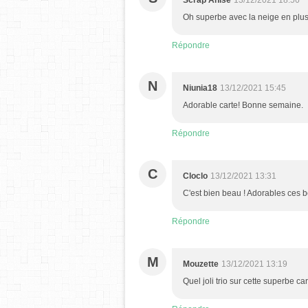
Scrap Anisé
13/12/2021 18:56
Oh superbe avec la neige en plu
Répondre
N
Niunia18
13/12/2021 15:45
Adorable carte! Bonne semaine.
Répondre
C
Cloclo
13/12/2021 13:31
C'est bien beau ! Adorables ces
Répondre
M
Mouzette
13/12/2021 13:19
Quel joli trio sur cette superbe ca