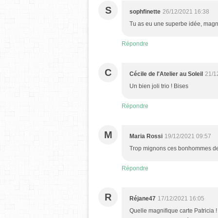
S
sophfinette
26/12/2021 16:38
Tu as eu une superbe idée, magni
Répondre
C
Cécile de l'Atelier au Soleil
21/1
Un bien joli trio ! Bises
Répondre
M
Maria Rossi
19/12/2021 09:57
Trop mignons ces bonhommes de ne
Répondre
R
Réjane47
17/12/2021 16:05
Quelle magnifique carte Patricia 