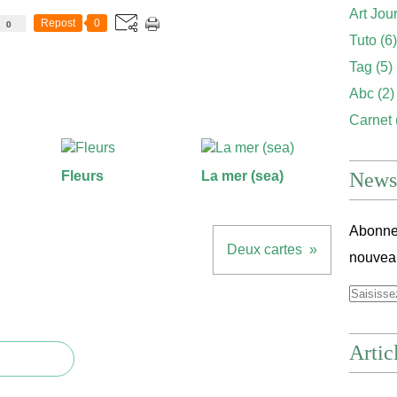
Art Jou
Repost
0
0
Tuto
(6)
Tag
(5)
Abc
(2)
Carnet
Fleurs
La mer (sea)
Newsl
Abonnez
Deux cartes
nouveau
Artic