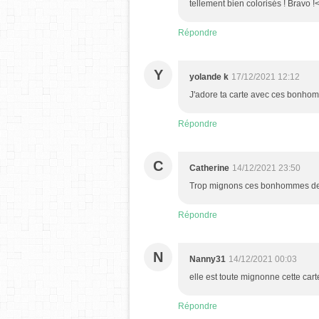
tellement bien colorisés ! Bravo !
Répondre
Y
yolande k
17/12/2021 12:12
J'adore ta carte avec ces bonhomm
Répondre
C
Catherine
14/12/2021 23:50
Trop mignons ces bonhommes de 
Répondre
N
Nanny31
14/12/2021 00:03
elle est toute mignonne cette car
Répondre