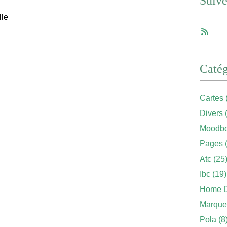
Suiv
lle
Catég
Cartes
Divers
(
Moodbo
Pages
(
Atc
(25
Ibc
(19)
Home 
Marque
Pola
(8