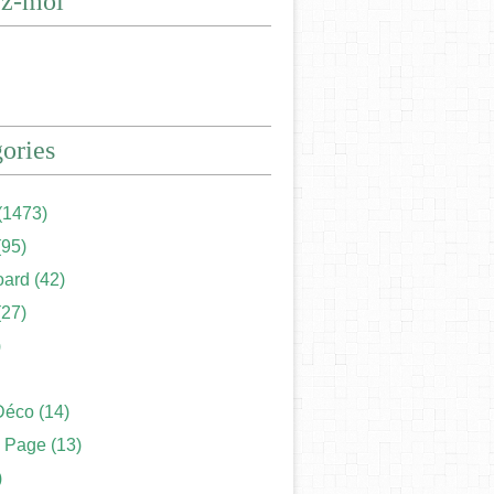
ez-moi
ories
(1473)
95)
ard
(42)
27)
)
Déco
(14)
 Page
(13)
)