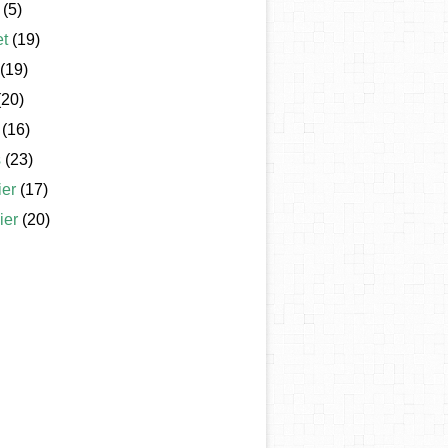
(5)
et
(19)
(19)
20)
(16)
s
(23)
ier
(17)
ier
(20)