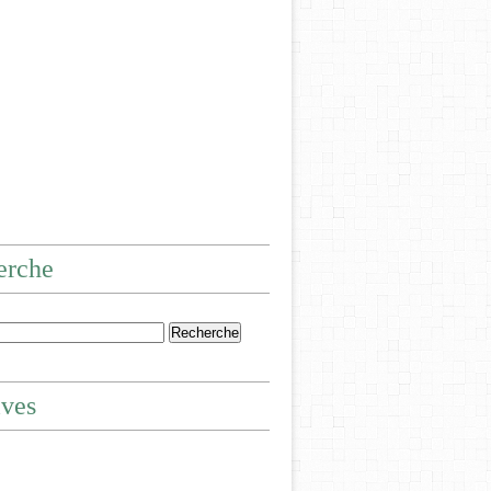
erche
ives