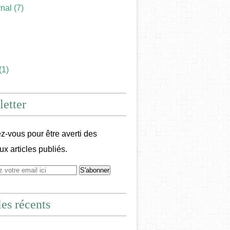
rnal
(7)
(1)
etter
-vous pour être averti des
x articles publiés.
les récents