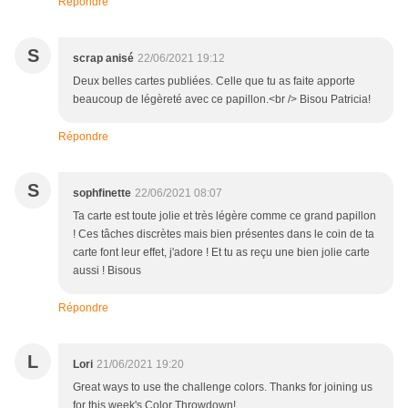
Répondre
S
scrap anisé
22/06/2021 19:12
Deux belles cartes publiées. Celle que tu as faite apporte
beaucoup de légèreté avec ce papillon.<br /> Bisou Patricia!
Répondre
S
sophfinette
22/06/2021 08:07
Ta carte est toute jolie et très légère comme ce grand papillon
! Ces tâches discrètes mais bien présentes dans le coin de ta
carte font leur effet, j'adore ! Et tu as reçu une bien jolie carte
aussi ! Bisous
Répondre
L
Lori
21/06/2021 19:20
Great ways to use the challenge colors. Thanks for joining us
for this week's Color Throwdown!