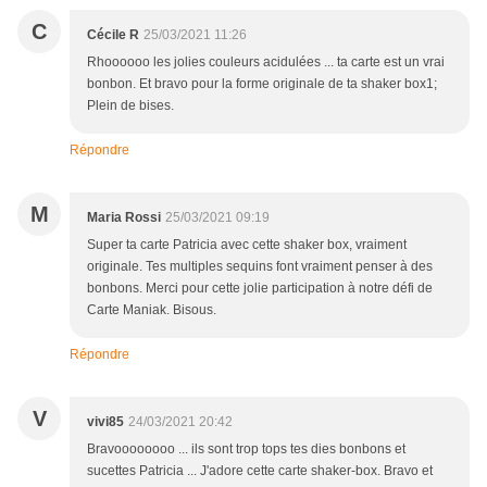
C
Cécile R
25/03/2021 11:26
Rhoooooo les jolies couleurs acidulées ... ta carte est un vrai
bonbon. Et bravo pour la forme originale de ta shaker box1;
Plein de bises.
Répondre
M
Maria Rossi
25/03/2021 09:19
Super ta carte Patricia avec cette shaker box, vraiment
originale. Tes multiples sequins font vraiment penser à des
bonbons. Merci pour cette jolie participation à notre défi de
Carte Maniak. Bisous.
Répondre
V
vivi85
24/03/2021 20:42
Bravoooooooo ... ils sont trop tops tes dies bonbons et
sucettes Patricia ... J'adore cette carte shaker-box. Bravo et