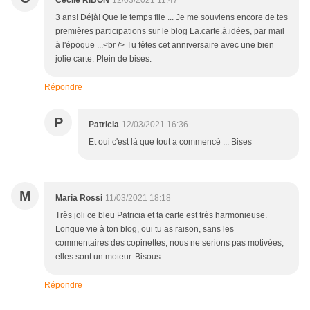
Cécile RIBON
12/03/2021 11:47
3 ans! Déjà! Que le temps file ... Je me souviens encore de tes
premières participations sur le blog La.carte.à.idées, par mail
à l'époque ...<br /> Tu fêtes cet anniversaire avec une bien
jolie carte. Plein de bises.
Répondre
P
Patricia
12/03/2021 16:36
Et oui c'est là que tout a commencé ... Bises
M
Maria Rossi
11/03/2021 18:18
Très joli ce bleu Patricia et ta carte est très harmonieuse.
Longue vie à ton blog, oui tu as raison, sans les
commentaires des copinettes, nous ne serions pas motivées,
elles sont un moteur. Bisous.
Répondre