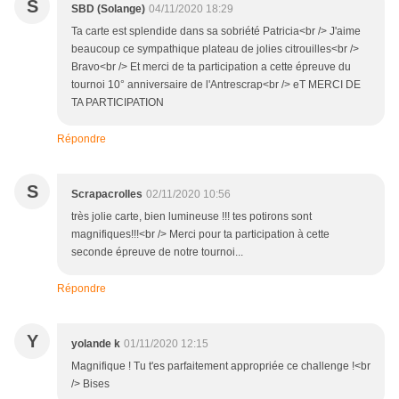
S
SBD (Solange)
04/11/2020 18:29
Ta carte est splendide dans sa sobriété Patricia<br /> J'aime
beaucoup ce sympathique plateau de jolies citrouilles<br />
Bravo<br /> Et merci de ta participation a cette épreuve du
tournoi 10° anniversaire de l'Antrescrap<br /> eT MERCI DE
TA PARTICIPATION
Répondre
S
Scrapacrolles
02/11/2020 10:56
très jolie carte, bien lumineuse !!! tes potirons sont
magnifiques!!!<br /> Merci pour ta participation à cette
seconde épreuve de notre tournoi...
Répondre
Y
yolande k
01/11/2020 12:15
Magnifique ! Tu t'es parfaitement appropriée ce challenge !<br
/> Bises