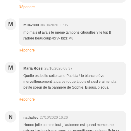
Répondre
M
mu42800
30/10/2020 11:05
rho mais ut avais le meme tampons citrouilles ? le top !!
j'adore beaucoup<br /> bizz Mu
Répondre
M
Maria Rossi
28/10/2020 08:37
Quelle est belle cette carte Patricia ! le blanc relève
merveilleusement la partie rouge à pois et c'est vraiment la
petite soeur de la bannière de Sophie. Bisous, bisous.
Répondre
N
nathaliec
27/10/2020 16:26
Hoooo jolie comme tout ; l'automne est quand meme une
saison très inspirante avec ces magnifiques couleurs !!<br />