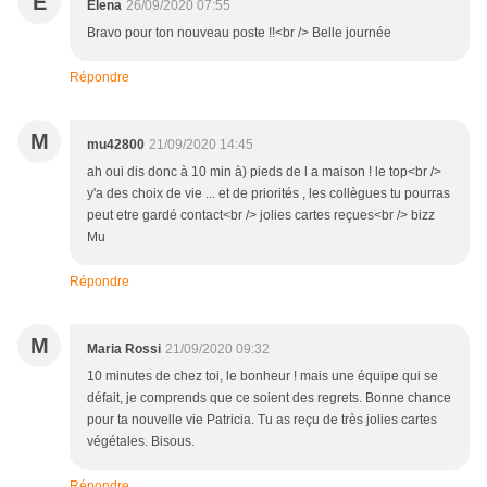
E
Elena
26/09/2020 07:55
Bravo pour ton nouveau poste !!<br /> Belle journée
Répondre
M
mu42800
21/09/2020 14:45
ah oui dis donc à 10 min à) pieds de l a maison ! le top<br />
y'a des choix de vie ... et de priorités , les collègues tu pourras
peut etre gardé contact<br /> jolies cartes reçues<br /> bizz
Mu
Répondre
M
Maria Rossi
21/09/2020 09:32
10 minutes de chez toi, le bonheur ! mais une équipe qui se
défait, je comprends que ce soient des regrets. Bonne chance
pour ta nouvelle vie Patricia. Tu as reçu de très jolies cartes
végétales. Bisous.
Répondre