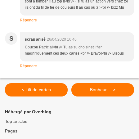
sont à tomber !! au top !!<br /> ( si tu as un action vers chez toi
ils ont du fil de fer de couleurs !! au cas où ;( )<br /> bizz Mu
Répondre
S
scrap anisé
26/04/2020 16:46
Coucou Patricia!<br /> Tu as su choisir et lifter
magnifiquement ces deux cartes!<br /> Bravo!<br /> Bisous
Répondre
< Lift de cartes
Bonheur ... >
Hébergé par Overblog
Top articles
Pages