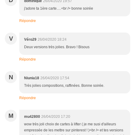
D
dominique
26/04/2020 19:57
j'adore ta 1ère carte.....<br /> bonne soirée
Répondre
V
Véro29
26/04/2020 18:24
Deux versions très jolies. Bravo ! Bisous
Répondre
N
Niunia18
26/04/2020 17:54
Très jolies compositions, raffinées. Bonne soirée.
Répondre
M
mu42800
26/04/2020 17:20
wow très joli choix de cartes à lifter ( je me susi d'ailleurs
empressée de les mettre sur pinterest ! )<br /> et tes versions