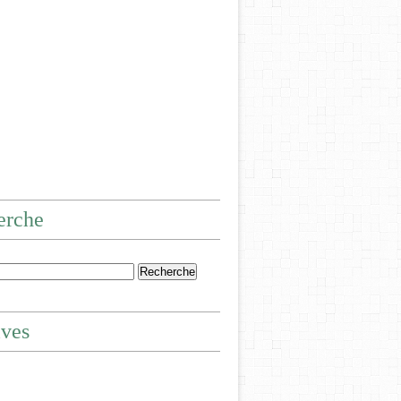
erche
ives