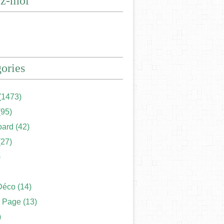
ez-moi
ories
(1473)
95)
ard
(42)
27)
)
Déco
(14)
 Page
(13)
)