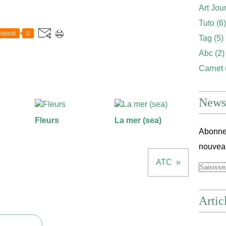
Art Jou
Tuto
(6)
epost
0
Tag
(5)
Abc
(2)
Carnet
Newsl
Fleurs
La mer (sea)
Abonnez
nouveau
ATC
Artic