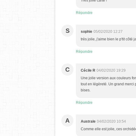
Très jolie carte !
Répondre
S
sophie
05/02/2020 12:27
très jolie, j'aime bien le p'tit côté 
Répondre
C
Cécile R
04/02/2020 19:29
Une jolie version aux couleurs for
tout en légèreté. Un grand merci p
bises.
Répondre
A
Australe
04/02/2020 10:54
Comme elle est jolie, ces orchidé