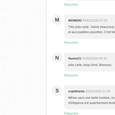
Répondre
M
MéliMélO
04/02/2020 07:25
Très jolie carte. J'aime beaucoup 
et aux pastilles assorties. C'est tr
Répondre
N
Nannu31
04/02/2020 00:43
jolie carte, beau fond. Bisessss
Répondre
S
sophfinette
03/02/2020 21:56
Même sans une belle lumière, on pe
d'élégance est superbement dosé
Répondre