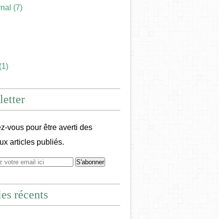
rnal
(7)
(1)
etter
-vous pour être averti des
x articles publiés.
les récents