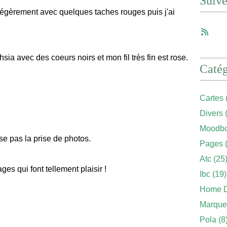
Suiv
s légèrement avec quelques taches rouges puis j'ai
sia avec des coeurs noirs et mon fil très fin est rose.
Catég
Cartes
Divers
(
Moodbo
se pas la prise de photos.
Pages
(
Atc
(25
es qui font tellement plaisir !
Ibc
(19)
Home 
Marque
Pola
(8