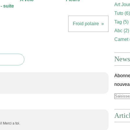
Art Jou
- suite
Tuto
(6)
Tag
(5)
Froid polaire
Abc
(2)
Carnet
Newsl
Abonnez
nouveau
Artic
i! Merci a toi.