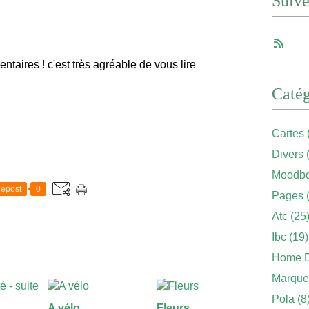
Suiv
ntaires ! c'est très agréable de vous lire
Catég
Cartes
Divers
(
Moodbo
epost
0
Pages
(
Atc
(25
Ibc
(19)
Home 
Marque
Pola
(8
A vélo
Fleurs