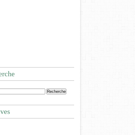
erche
ives