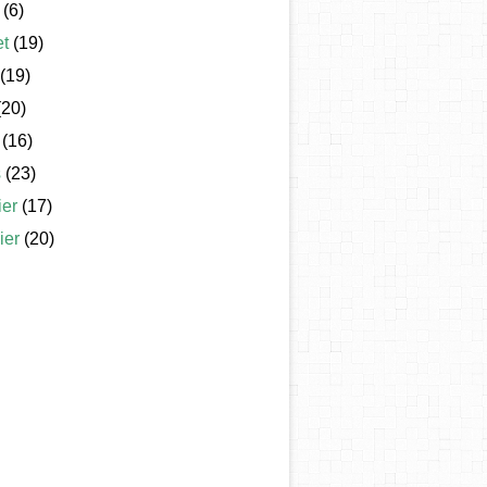
(6)
et
(19)
(19)
20)
(16)
s
(23)
ier
(17)
ier
(20)