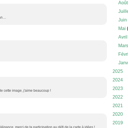
Août
Juill
n....
Juin
Mai
(
Avril
Mar
Févr
Janv
2025
2024
2023
de cette image, j'aime beaucoup !
2022
2021
2020
2019
légance, merci de ta participation au défi de la carte à idées !