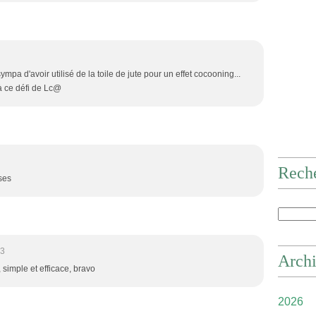
mpa d'avoir utilisé de la toile de jute pour un effet cocooning...
 à ce défi de Lc@
Rech
ises
53
Arch
 simple et efficace, bravo
2026