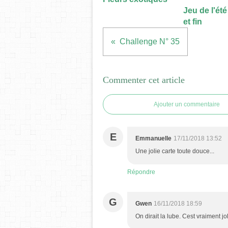
Jeu de l'été 
et fin
Challenge N° 35
Commenter cet article
Ajouter un commentaire
E
Emmanuelle
17/11/2018 13:52
Une jolie carte toute douce...
Répondre
G
Gwen
16/11/2018 18:59
On dirait la lube. Cest vraiment jol