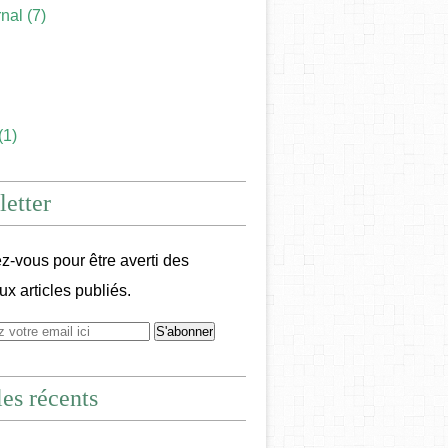
rnal
(7)
(1)
etter
-vous pour être averti des
x articles publiés.
les récents