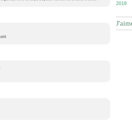
2018
J'aim
 défi
4